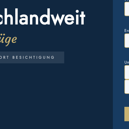
hlandweit
En
üge
ORT BESICHTIGUNG
Um